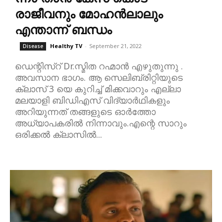
രാജീവനും മോഹൻലാലും
എന്താന്ന് ബന്ധം
Healthy TV
-
September 21, 2022
Disease
ഡെന്റിസ്റ് Dr.സ്മിത റഹ്മാൻ എഴുതുന്നു .
അവസാന ഭാഗം. ആ സെലിബ്രിറ്റിയുടെ
ക്ലാസ് 3 യെ കുറിച്ച് മിക്കവാറും എല്ലാ
മലയാളി ബിഡിഎസ് വിദ്യാർഥികളും
അറിയുന്നത് തങ്ങളുടെ ഓർത്തോ
അധ്യാപകരിൽ നിന്നാവും.എന്റെ സാറും
ഒരിക്കൽ ക്ലാസിൽ...