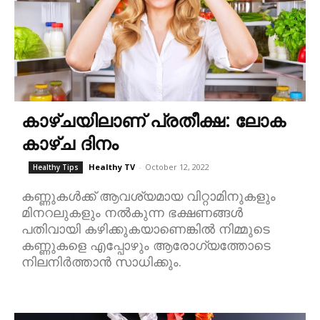
കാഴ്ചയിലാണ് പ്രതീക്ഷ: ലോക
കാഴ്ച ദിനം
Healthy TV
-
October 12, 2022
Healthy Tips
കണ്ണുകൾക്ക് ആവശ്യമായ വിറ്റാമിനുകളും
മിനറലുകളും നൽകുന്ന ഭക്ഷണങ്ങൾ
പതിവായി കഴിക്കുകയാണെങ്കിൽ നിമ്മുടെ
കണ്ണുകളെ എപ്പോഴും ആരോഗ്യത്തോടെ
നിലനിർത്താൻ സാധിക്കും.