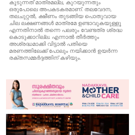
കൂടുന്നത് മാത്രമല്ല, കുറയുന്നതും
ഒരുപോലെ അപകടകരമാണ്. തലവേദന,
തലചുറ്റൽ, ക്ഷീണം തുടങ്ങിയ പൊതുവായ
ചില ലക്ഷണങ്ങൾ മാത്രമേ ഉണ്ടാവുകയുള്ളൂ
എന്നതിനാൽ തന്നെ പലരും വേണ്ടത്ര ശ്രദ്ധ
കൊടുക്കാറില്ല. എന്നാൽ തീർത്തും
അശ്രദ്ധമാക്കി വിട്ടാൽ പതിയെ
മരണത്തിലേക്ക് പോലും നയിക്കാൻ ഉയർന്ന
രക്തസമ്മർദ്ദത്തിന് കഴിയും.