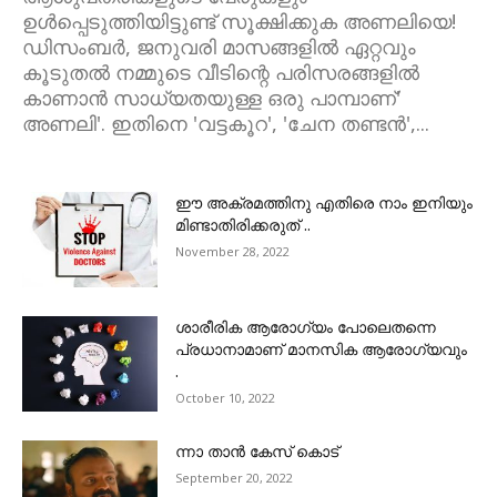
ഉൾപ്പെടുത്തിയിട്ടുണ്ട് സൂക്ഷിക്കുക അണലിയെ!
ഡിസംബർ, ജനുവരി മാസങ്ങളിൽ ഏറ്റവും
കൂടുതൽ നമ്മുടെ വീടിന്റെ പരിസരങ്ങളിൽ
കാണാൻ സാധ്യതയുള്ള ഒരു പാമ്പാണ്'
അണലി'. ഇതിനെ 'വട്ടകൂറ', 'ചേന തണ്ടൻ',...
ഈ അക്രമത്തിനു എതിരെ നാം ഇനിയും
മിണ്ടാതിരിക്കരുത് ..
November 28, 2022
ശാരീരിക ആരോഗ്യം പോലെതന്നെ
പ്രധാനാമാണ്‌ മാനസിക ആരോഗ്യവും
.
October 10, 2022
ന്നാ താൻ കേസ് കൊട്
September 20, 2022