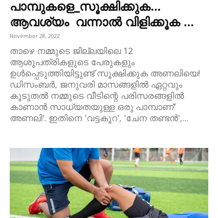
പാമ്പുകളെ_സൂക്ഷിക്കുക…
ആവശ്യം വന്നാൽ വിളിക്കൂക …
November 28, 2022
താഴെ നമ്മുടെ ജില്ലയിലെ 12
ആശുപത്രികളുടെ പേരുകളും
ഉൾപ്പെടുത്തിയിട്ടുണ്ട് സൂക്ഷിക്കുക അണലിയെ!
ഡിസംബർ, ജനുവരി മാസങ്ങളിൽ ഏറ്റവും
കൂടുതൽ നമ്മുടെ വീടിന്റെ പരിസരങ്ങളിൽ
കാണാൻ സാധ്യതയുള്ള ഒരു പാമ്പാണ്'
അണലി'. ഇതിനെ 'വട്ടകൂറ', 'ചേന തണ്ടൻ',...