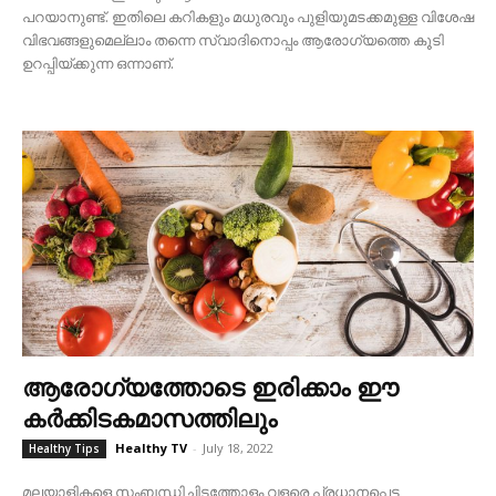
പറയാനുണ്ട്. ഇതിലെ കറികളും മധുരവും പുളിയുമടക്കമുള്ള വിശേഷ
വിഭവങ്ങളുമെല്ലാം തന്നെ സ്വാദിനൊപ്പം ആരോഗ്യത്തെ കൂടി
ഉറപ്പിയ്ക്കുന്ന ഒന്നാണ്.
ആരോഗ്യത്തോടെ ഇരിക്കാം ഈ
കർക്കിടകമാസത്തിലും
Healthy TV
-
July 18, 2022
Healthy Tips
മലയാളികളെ സംബന്ധിച്ചിടത്തോളം വളരെ പ്രധാനപ്പെട്ട