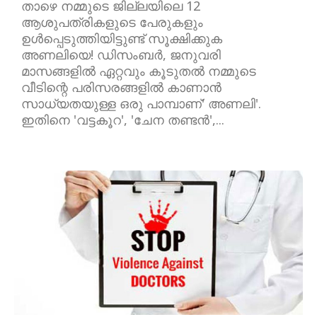
താഴെ നമ്മുടെ ജില്ലയിലെ 12
ആശുപത്രികളുടെ പേരുകളും
ഉൾപ്പെടുത്തിയിട്ടുണ്ട് സൂക്ഷിക്കുക
അണലിയെ! ഡിസംബർ, ജനുവരി
മാസങ്ങളിൽ ഏറ്റവും കൂടുതൽ നമ്മുടെ
വീടിന്റെ പരിസരങ്ങളിൽ കാണാൻ
സാധ്യതയുള്ള ഒരു പാമ്പാണ്' അണലി'.
ഇതിനെ 'വട്ടകൂറ', 'ചേന തണ്ടൻ',...