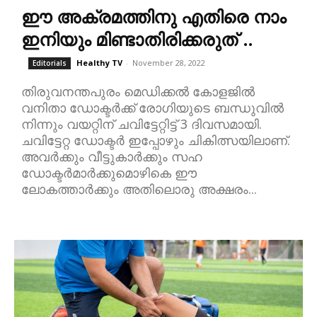
ഈ അക്രമത്തിനു എതിരെ നാം
ഇനിയും മിണ്ടാതിരിക്കരുത് ..
Healthy TV
-
November 28, 2022
Editorials
തിരുവനന്തപുരം മെഡിക്കൽ കോളജിൽ
വനിതാ ഡോക്ടർക്ക് രോഗിയുടെ ബന്ധുവിൽ
നിന്നും വയറ്റിന് ചവിട്ടേറ്റിട്ട് 3 ദിവസമായി.
ചവിട്ടേറ്റ ഡോക്ടർ ഇപ്പോഴും ചികിത്സയിലാണ്.
അവർക്കും വീട്ടുകാർക്കും സഹ
ഡോക്ടർമാർക്കുമൊഴികെ ഈ
ലോകത്താർക്കും അതിലൊരു അക്ഷരം...