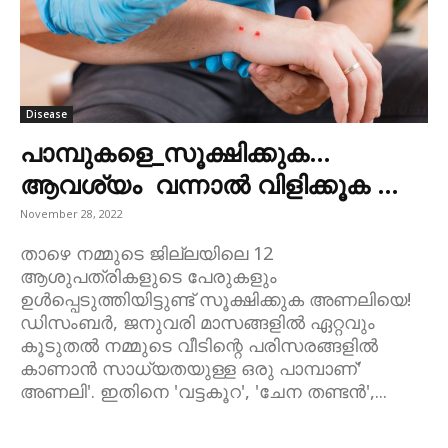
Disease
പാമ്പുകളെ_സൂക്ഷിക്കുക…
ആവശ്യം വന്നാൽ വിളിക്കൂക …
November 28, 2022
താഴെ നമ്മുടെ ജില്ലയിലെ 12
ആശുപത്രികളുടെ പേരുകളും
ഉൾപ്പെടുത്തിയിട്ടുണ്ട് സൂക്ഷിക്കുക അണലിയെ!
ഡിസംബർ, ജനുവരി മാസങ്ങളിൽ ഏറ്റവും
കൂടുതൽ നമ്മുടെ വീടിന്റെ പരിസരങ്ങളിൽ
കാണാൻ സാധ്യതയുള്ള ഒരു പാമ്പാണ്'
അണലി'. ഇതിനെ 'വട്ടകൂറ', 'ചേന തണ്ടൻ',...