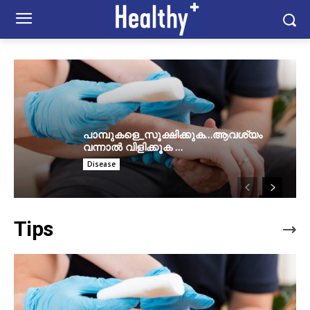
പാമ്പുകളെ_സൂക്ഷിക്കുക…ആവശ്യം
വന്നാൽ വിളിക്കൂക …
Disease
Tips