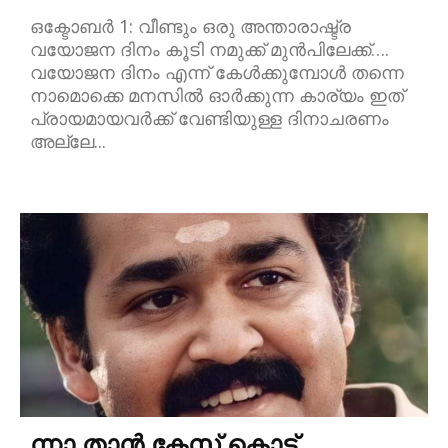
ഒക്ടോബർ 1: വീണ്ടും ഒരു അന്താരാഷ്ട്ര
വയോജന ദിനം കൂടി നമുക്ക് മുൻപിലേക്ക്….
വയോജന ദിനം എന്ന് കേൾക്കുമ്പോൾ തന്നെ
നാമൊക്കെ മനസിൽ ഓർക്കുന്ന കാര്യം ഇത്
പ്രായമായവർക്ക് വേണ്ടിയുള്ള ദിനാചരണം
അല്ലേ...
ന്നാ താൻ കേസ് കൊട്