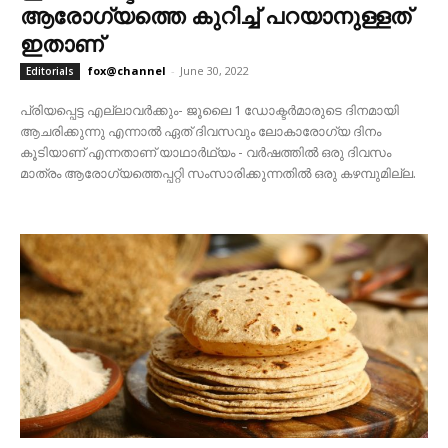
ആരോഗ്യത്തെ കുറിച്ച് പറയാനുള്ളത്
ഇതാണ്
fox@channel
-
June 30, 2022
Editorials
പ്രിയപ്പെട്ട എല്ലാവർക്കും- ജൂലൈ 1 ഡോക്ടർമാരുടെ ദിനമായി
ആചരിക്കുന്നു എന്നാൽ ഏത് ദിവസവും ലോകാരോഗ്യ ദിനം
കൂടിയാണ് എന്നതാണ് യാഥാർഥ്യം - വർഷത്തിൽ ഒരു ദിവസം
മാത്രം ആരോഗ്യത്തെപ്പറ്റി സംസാരിക്കുന്നതിൽ ഒരു കഴമ്പുമില്ല.