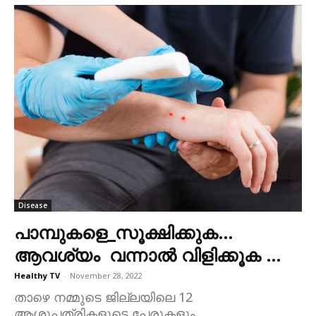
Disease
പാമ്പുകളെ_സൂക്ഷിക്കുക…
ആവശ്യം വന്നാൽ വിളിക്കൂക …
Healthy TV
-
November 28, 2022
താഴെ നമ്മുടെ ജില്ലയിലെ 12
ആശുപത്രികളുടെ പേരുകളും