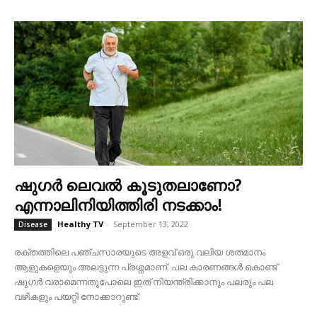
ഷുഗർ ലെവൽ കൂടുതലാണോ?
എന്നാലിനിയിത്തിരി നടക്കാം!
Healthy TV
-
September 13, 2022
Disease
രക്തത്തിലെ പഞ്ചസാരയുടെ അളവ് ഒരു വലിയ ശതമാനം
ആളുകളെയും അലട്ടുന്ന പ്രശ്നമാണ്. പല കാരണങ്ങൾ കൊണ്ട്
ഷുഗർ വരാമെന്നതുപോലെ ഇത് നിയന്ത്രിക്കാനും പലരും പല
വഴികളും പയറ്റി നോക്കാറുണ്ട്.