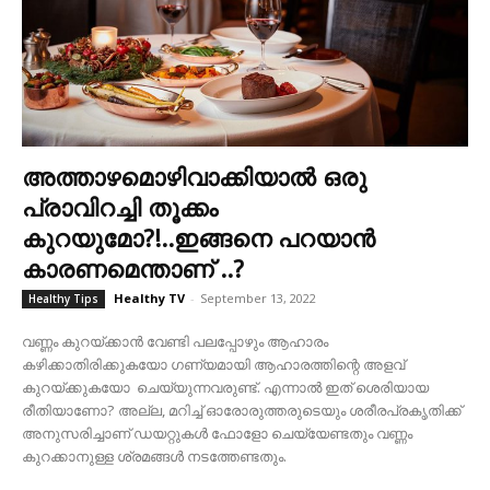
അത്താഴമൊഴിവാക്കിയാൽ ഒരു
പ്രാവിറച്ചി തൂക്കം
കുറയുമോ?!..ഇങ്ങനെ പറയാൻ
കാരണമെന്താണ് ..?
Healthy TV
-
September 13, 2022
Healthy Tips
വണ്ണം കുറയ്ക്കാൻ വേണ്ടി പലപ്പോഴും ആഹാരം
കഴിക്കാതിരിക്കുകയോ ഗണ്യമായി ആഹാരത്തിന്റെ അളവ്
കുറയ്ക്കുകയോ ചെയ്യുന്നവരുണ്ട്. എന്നാൽ ഇത് ശെരിയായ
രീതിയാണോ? അല്ല, മറിച്ച് ഓരോരുത്തരുടെയും ശരീരപ്രകൃതിക്ക്
അനുസരിച്ചാണ് ഡയറ്റുകൾ ഫോളോ ചെയ്യേണ്ടതും വണ്ണം
കുറക്കാനുള്ള ശ്രമങ്ങൾ നടത്തേണ്ടതും.